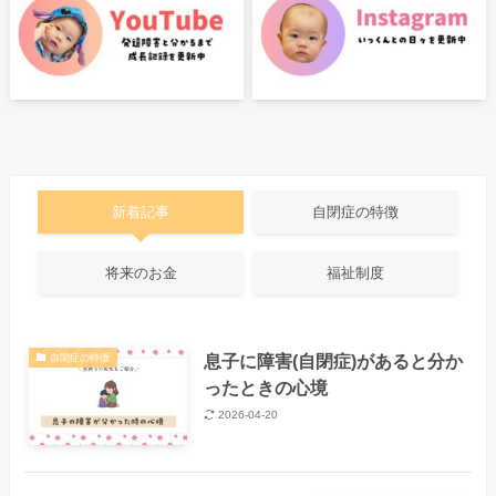
新着記事
自閉症の特徴
将来のお金
福祉制度
息子に障害(自閉症)があると分か
自閉症の特徴
ったときの心境
2026-04-20