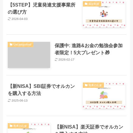
【5STEP】児童発達支援事業所
福祉制度
の選び方
2026-04-03
保護中: 進路&お金の勉強会参加
Uncategorized
者限定！5大プレゼント🎁
2026-02-17
【新NISA】SBI証券でオルカン
将来のお金
を購入する方法
2025-06-13
【新NISA】楽天証券でオルカン
将来のお金